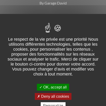
By Garage David
CGV
Mentions légales
Suivez-nous sur facebook
02 51 31 08 68 – ZI du Grand Moulin, ZI de la lérandière – 85250
Saint-Fulgent
OK, accept all
Pour les trajets courts, privilégiez la marche ou le vélo
#SeDéplacerMoinsPolluer.
Retrouvez les consommations
Deny all cookies
énergétiques.
Personalize