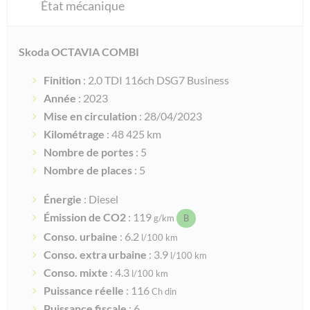
État mécanique
Skoda OCTAVIA COMBI
Finition
: 2.0 TDI 116ch DSG7 Business
Année
: 2023
Mise en circulation
: 28/04/2023
Kilométrage
: 48 425 km
Nombre de portes
: 5
Nombre de places
: 5
Énergie
: Diesel
Émission de CO2
: 119
g/km
B
Conso. urbaine
: 6.2
l/100 km
Conso. extra urbaine
: 3.9
l/100 km
Conso. mixte
: 4.3
l/100 km
Puissance réelle
: 116
Ch din
Puissance fiscale
: 6