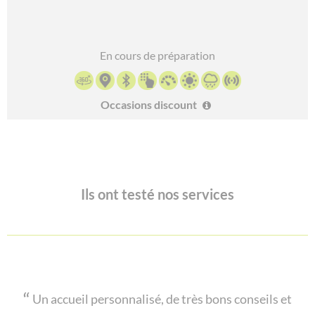
En cours de préparation
Occasions discount
Ils ont testé nos services
Un accueil personnalisé, de très bons conseils et
Très bon accueil, sur les conseils du vendeur j'ai