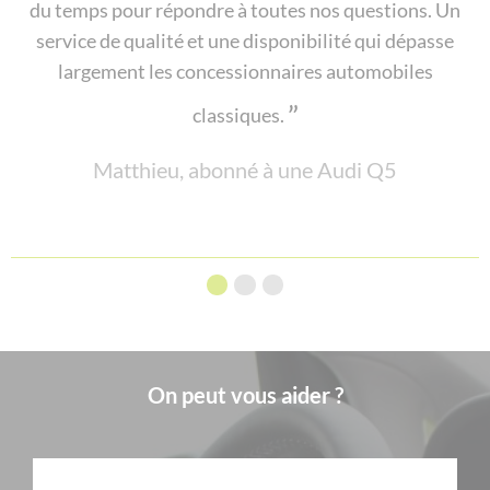
du temps pour répondre à toutes nos questions. Un
pu essayer deux véhicules et choisir le véhicule le
service de qualité et une disponibilité qui dépasse
plus adapté à mes besoins avec la formule
largement les concessionnaires automobiles
d'abonnement full service. Mon budget est
maîtrisé. Plus de mauvaise surprise !
classiques.
Pierrine, abonnée à une Renault Clio IV
Matthieu, abonné à une Audi Q5
On peut vous aider ?