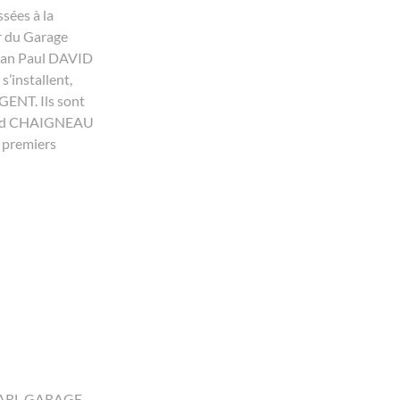
sées à la
er du Garage
an Paul DAVID
s’installent,
GENT. Ils sont
ard CHAIGNEAU
premiers
 SARL GARAGE