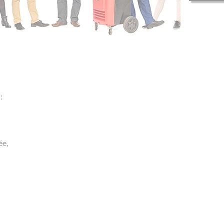
:
ée,