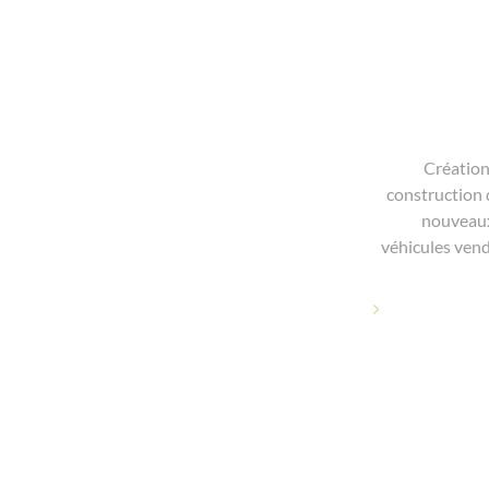
Créatio
construction 
nouveaux
véhicules vendu