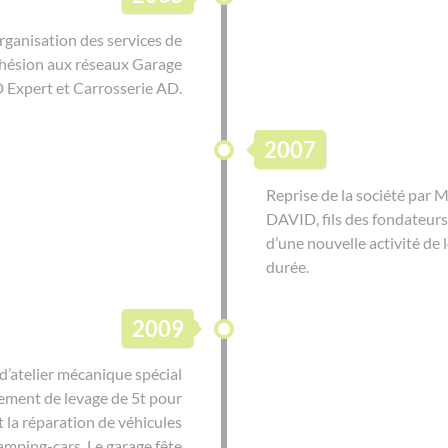
ganisation des services de
dhésion aux réseaux Garage
 Expert et Carrosserie AD.
2007
Reprise de la société par M
DAVID, fils des fondateurs
d’une nouvelle activité de 
durée.
2009
d’atelier mécanique spécial
ement de levage de 5t pour
et la réparation de véhicules
 camping-cars. Le garage fête