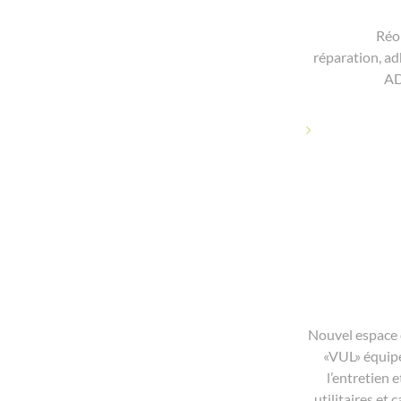
Réor
réparation, a
AD
Nouvel espace 
«VUL» équip
l’entretien 
utilitaires et