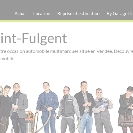
Achat
Location
Reprise et estimation
By Garage D
int-Fulgent
tre occasion automobile multimarques situé en Vendée. Découvrez ce
omobile.