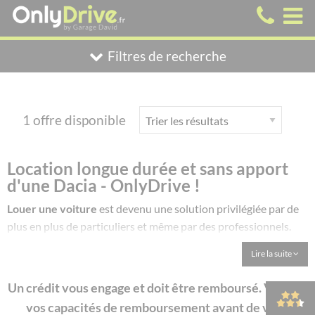
Filtres de recherche
1 offre disponible
Location longue durée et sans apport
d'une Dacia - OnlyDrive !
Louer une voiture
est devenu une solution privilégiée par de
plus en plus de particuliers et même par des professionnels.
Que ce soit pour se rendre à un événement particulier ou pour
Lire la suite
un déplacement professionnel,
la location de véhicule longue
durée
représente une alternative à la fois
économique
et
Un crédit vous engage et doit être remboursé. Vérifiez
écologique
, sans oublier les autres avantages qu’elle offre.
vos capacités de remboursement avant de vous