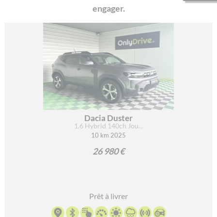
Et parmi les adeptes de cette nouvelle mode, nombreux sont
engager.
ceux qui choisissent les modèles de la
marque Dacia
. Pour
vous satisfaire,
OnlyDrive vous en propose en différents
modèles
.
Pourquoi louer une Dacia ?
Les véhicules de
marque Dacia
sont réputés pour leur fiabilité
grâce à l’expérience industrielle ainsi que de l’ingénierie de
l’enseigne Renault. Équipée d’accessoires et d’équipements
assurant votre confort et votre sécurité,
une voiture Dacia
Dacia Duster
vous transporte n’importe où
, quelle que soit la distance.
1.6 Hybrid 140ch Jou...
10 km 2025
Très robustes,
les véhicules Dacia sont à l’épreuve des
26 980 €
pentes les plus les abruptes et les pistes les plus périlleuses
.
Vous serez certainement séduit par leur souplesse et
profiterez d’un mode de déplacement offrant le plus grand
confort de conduite.
Prêt à livrer
En louant une voiture Dacia
, vous avez à votre disposition