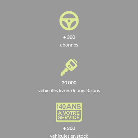
La Dacia Sandero (0.9 TCe 90 E6C Stepway, 1.5 Blue dCi 95
Stepway, etc.);
La Dacia Dokker (1.5 Blue dCi 95 Stepway…);
La Dacia Duster (Blue dCi 115 4x2 Prestige, 1.2 Tce 125
+ 300
Explorer, etc.);
abonnés
La Dacia Lodgy (1.5 dCi 110 FAP 7 places…).
Votre loueur Dacia sans apport
OnlyDrive propose des SUV Dacia fiables
tout en mettant en
30 000
avant
un nouveau concept de location hors du commun
:
la
véhicules livrés depuis 35 ans
location longue durée sans apport
. Cette forme de location
vous offre la possibilité d’optimiser la gestion de votre budget
auto. De plus, vous n’aurez plus besoin de vous soucier des
détails comme les frais d’entretien, les pneumatiques, etc.
+ 300
Avec
OnlyDrive
, vous n’avez qu’à payer ce que vous
véhicules en stock
consommez comme avec votre forfait téléphonique.