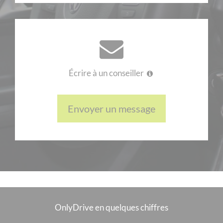
proposés à des prix défiant toute concurrence. Le must, c’est
que le contrat de location est à la fois sûr et flexible. En effet,
vous pouvez louer sans obligation d’apport.
Fort de plusieurs décennies d’expérience,
Garage Davi
d a mis
en place cette plateforme de location de voiture Dacia dans le
Écrire à un conseiller
but d’offrir des services de grande qualité. Trouvez sur
OnlyDrive des véhicules parfaitement entretenus et
bénéficiant
d’une garantie de fiabilité.
Envoyer un message
Les principaux modèles de Dacia mis en location
OnlyDrive
met à votre disposition un large panel de voitures
de marque Dacia. Faites votre choix sur des véhicules neufs,
récents ou d’occasion dont l’état est irréprochable.
Afin de mieux satisfaire la clientèle,
OnlyDrive ne cesse
d’élargir ses offres
. Désormais, vous pouvez y trouver
OnlyDrive en quelques chiffres
différents modèles de Dacia, à savoir :