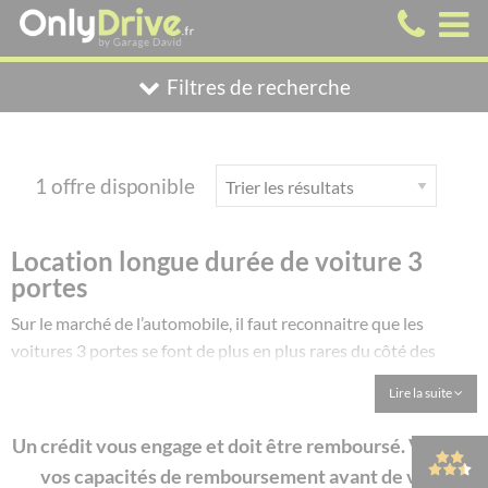
Filtres de recherche
1 offre disponible
Location longue durée de voiture 3
portes
Sur le marché de l’automobile, il faut reconnaitre que les
voitures 3 portes se font de plus en plus rares du côté des
constructeurs. Mis à part les modèles sportifs qui tentent de
Lire la suite
résister à cette vague de nouveauté, force est de constater que
les voitures 3 portes perdent du terrain. Entre les passagers à
Un crédit vous engage et doit être remboursé. Vérifiez
l’arrière qui se plaignent de ne pas être à leur aise ou les
vos capacités de remboursement avant de vous
parents qui ont du mal avec leurs enfants, les raisons de cet