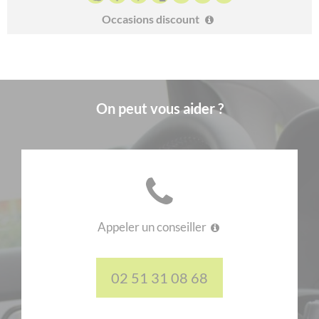
voiture décoiffe et pas qu’un peu avec une telle vitesse. Avec
Occasions discount
ses 5 places assises, vous pourrez facilement vous déplacer
avec votre petite famille sans aucune difficulté. Pour tous les
types de déplacements que ce soit en ville ou en dehors, cette
voiture ne consomme que 5,9 L pour parcourir 100 km.
3 portes mais polyvalentes !
On peut vous aider ?
Très souvent, les voitures 3 portes sont sous-estimées à cause
de leur petite taille. Il s’agit là d’une erreur car
louer une DS
DS3
vous fera bénéficier d’une puissance moteur de 99
chevaux. Le système mécanique fonctionne grâce au diesel et
l’émission de CO
de ce véhicule n’est que de 87 g/km. La
2
consommation est également très faible et il ne vous faudra
Appeler un conseiller
que 3,4 L pour parcourir 100 km. L’habitacle est aussi très
confortable et cinq personnes peuvent s’y asseoir. Pour une
location longue durée sans apport de Volkswagen
02 51 31 08 68
Coccinelle
, nous vous offrons des conditions très
avantageuses.