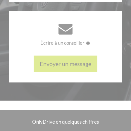
D’un point de vue technique, que retenir de ce modèle ? Il
fonctionne à l’essence et cache 105 chevaux sous le capot. La
boite de vitesse est manuelle et la consommation n’est que de
5,9 L pour parcourir 100 km. En somme, cette voiture est
pratique pour circuler en ville et même au delà. Ce modèle de
Écrire à un conseiller
2012 possède 5 places et 6 rapports.
Toujours pas convaincu ?
Envoyer un message
Si vous êtes toujours indécis à propos de la voiture 3 portes à
louer, votre
loueur de
Peugeot Expert Fourgon Tole Standard
sans apport
vous propose ce modèle très pratique. Il sera
d’une grande utilité si vous déplacez souvent des bagages pu
des charges variées. Malgré son apparence un peu lourde, ce
châssis cache un moteur capable de relâcher 115 chevaux.
Pour parcourir 100 km, il ne vous faudra que 5,2 L de diesel, ce
qui est assez économique pour un modèle pareil. Le nombre de
OnlyDrive en quelques chiffres
rapport quant à lui est de 5, et celui des places limité à 3.