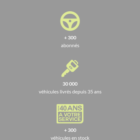
Si vous aimez les belles allemandes, nous vous proposons aussi
cette ravissante petite Volkswagen New Beetle de 2009. C’est
une citadine polyvalente qui vous donnera globalement
satisfaction avec son habitacle assez spacieux et ses 5 places.
Le moteur possède une puissance de 105 chevaux et la
+ 300
consommation mixte est de 5,4 L pour 100 km. La voiture
abonnés
carbure au diesel et ne rejette que 143 g de CO
par km
2
parcouru. Globalement, c’est une voiture fiable et une bonne
option si vous recherchez un véhicule à louer.
Nous disposons aussi de plusieurs autres voitures 3 portes
30 000
selon vos besoins. N’hésitez pas à visiter notre plateforme
véhicules livrés depuis 35 ans
pour en prendre connaissance.
+ 300
véhicules en stock