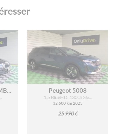
téresser
B...
Peugeot 5008
.
1.5 BlueHDi 130ch S&...
32 600 km 2023
25 990 €