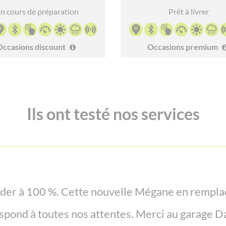
n cours de préparation
Prêt à livrer
Occasions discount
Occasions premium
Ils ont testé nos services
rt qualité prix. On nous à tout de suite orienté
er à 100 %. Cette nouvelle Mégane en rempla
spond à toutes nos attentes. Merci au garage D
fille. Service de qualité. Je recommande !