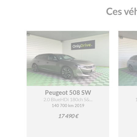
Ces véh
Peugeot 508 SW
2.0 BlueHDi 180ch S&...
140 700 km 2019
17 490 €