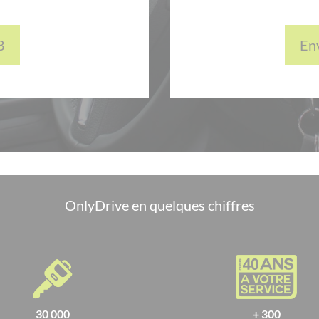
8
En
OnlyDrive en quelques chiffres
30 000
+ 300