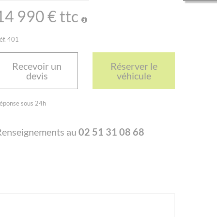
14 990 € ttc
éf. 401
Recevoir un
Réserver le
devis
véhicule
éponse sous 24h
Renseignements au
02 51 31 08 68