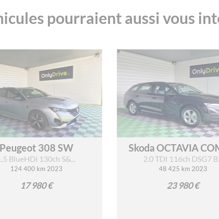
icules pourraient aussi vous in
Peugeot 308 SW
Skoda OCTAVIA COM
1.5 BlueHDi 130ch S&...
2.0 TDI 116ch DSG7 B..
124 400 km 2023
48 425 km 2023
17 980 €
23 980 €