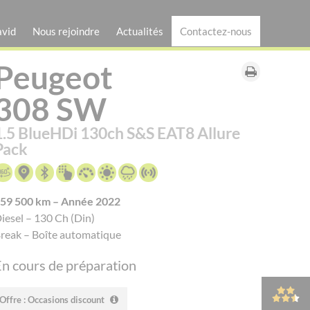
avid
Nous rejoindre
Actualités
Contactez-nous
Peugeot
Imprimer
la
308 SW
fiche
véhicule
1.5 BlueHDi 130ch S&S EAT8 Allure
Pack
59 500 km – Année 2022
iesel – 130 Ch (Din)
reak – Boîte automatique
n cours de préparation
Offre : Occasions discount