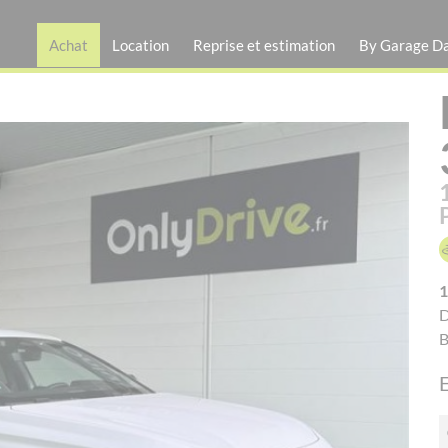
Achat
Location
Reprise et estimation
By Garage D
1
D
B
E