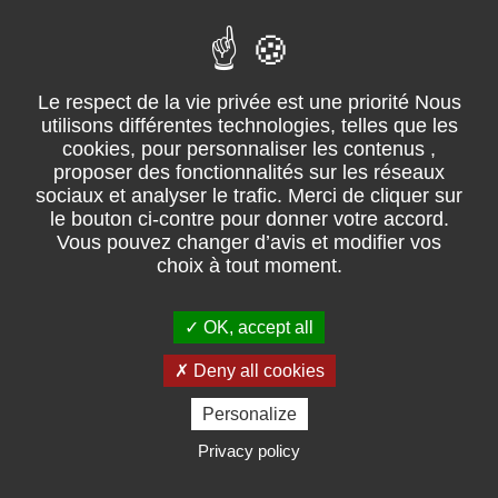
Mentions légales
Suivez-nous sur facebook
02 51 31 08 68 – ZI du Grand Moulin, ZI de la lérandière – 85250
Saint-Fulgent
Pour les trajets courts, privilégiez la marche ou le vélo
OK, accept all
#SeDéplacerMoinsPolluer.
Retrouvez les consommations
énergétiques.
Deny all cookies
Personalize
Privacy policy