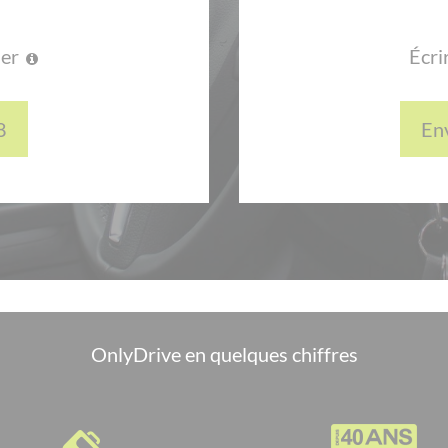
ler
Écri
8
En
OnlyDrive en quelques chiffres