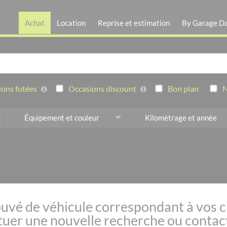
Achat
Location
Reprise et estimation
By Garage D
ons futées
Occasions discount
Bon plan
N
Équipement et couleur
Kilomètrage et année
uvé de véhicule correspondant à vos c
uer une nouvelle recherche ou contact