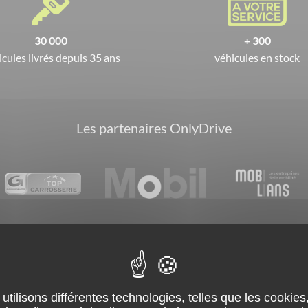
30 000
+ 300
icules livrés depuis 35 ans
véhicules en stock
Les partenaires OnlyDrive
et estimation
By Garage David
CGV
Mentions légal