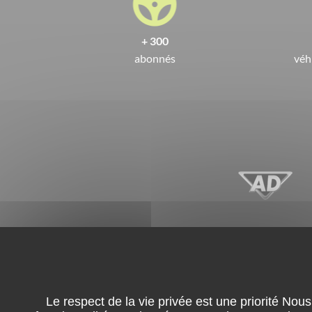
+ 300
abonnés
véh
Achat
Location
Reprise 