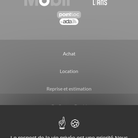
Achat
Location
Reprise et estimation
By Garage David
CGV