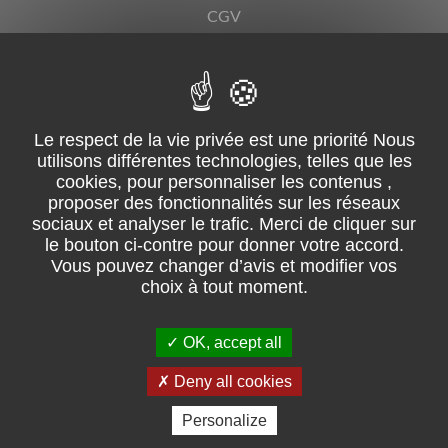
CGV
Mentions légales
Suivez-nous sur facebook
02 51 31 08 68 – ZI du Grand Moulin, ZI de la lérandière – 85250
Saint-Fulgent
Pour les trajets courts, privilégiez la marche ou le vélo
OK, accept all
#SeDéplacerMoinsPolluer.
Retrouvez les consommations
énergétiques.
Deny all cookies
Personalize