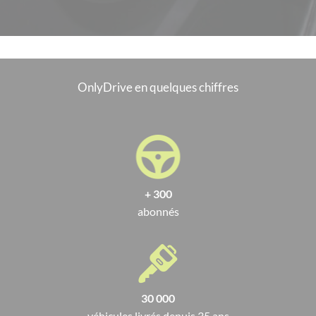
OnlyDrive en quelques chiffres
+ 300
abonnés
30 000
véhicules livrés depuis 35 ans