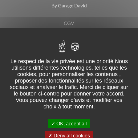
By Garage David
CGV
Mentions légales
Suivez-nous sur facebook
02 51 31 08 68 – ZI du Grand Moulin, ZI de la lérandière – 85250
Saint-Fulgent
Pour les trajets courts, privilégiez la marche ou le vélo
OK, accept all
#SeDéplacerMoinsPolluer.
Retrouvez les consommations
énergétiques.
Deny all cookies