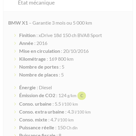
État mécanique
BMW X1
– Garantie 3 mois ou 5 000 km
Finition
: xDrive 18d 150 ch BVA8 Sport
Année
: 2016
Mise en circulation
: 20/10/2016
Kilométrage
: 169 800 km
Nombre de portes
: 5
Nombre de places
: 5
Énergie
: Diesel
Émission de CO2
: 124
g/km
C
Conso. urbaine
: 5.5
l/100 km
Conso. extra urbaine
: 4.3
l/100 km
Conso. mixte
: 4.7
l/100 km
Puissance réelle
: 150
Ch din
Puissance fiscale
: 8