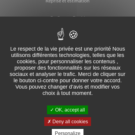
Reprise et estimation
By Garage David
CGV
Mentions légales
Suivez-nous sur facebook
OK, accept all
02 51 31 08 68 – ZI du Grand Moulin, ZI de la lérandière – 85250
Saint-Fulgent
Deny all cookies
Pour les trajets courts, privilégiez la marche ou le vélo
Personalize
#SeDéplacerMoinsPolluer.
Retrouvez les consommations