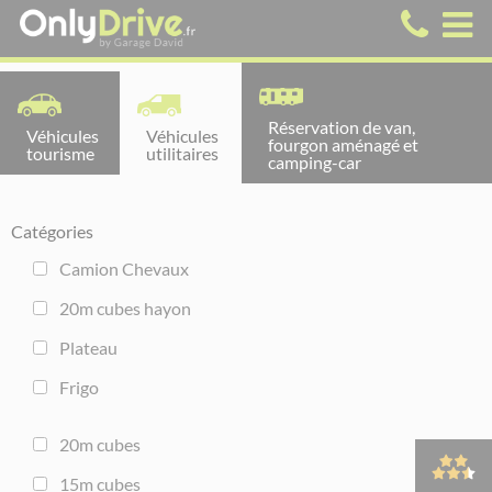
Réservation de van,
Véhicules
Véhicules
fourgon aménagé et
tourisme
utilitaires
camping-car
Catégories
Camion Chevaux
20m cubes hayon
Plateau
Frigo
20m cubes
15m cubes