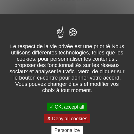
By Garage David
CGV
Mentions légales
Suivez-nous sur facebook
OK, accept all
02 51 31 08 68 – ZI du Grand Moulin, ZI de la lérandière – 85250
Saint-Fulgent
Deny all cookies
Pour les trajets courts, privilégiez la marche ou le vélo
Personalize
#SeDéplacerMoinsPolluer.
Retrouvez les consommations