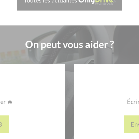
On peut vous aider ?
ler
Écri
8
En