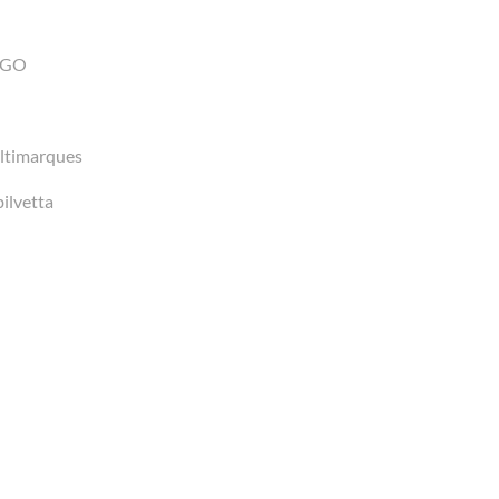
ARGO
ultimarques
ilvetta