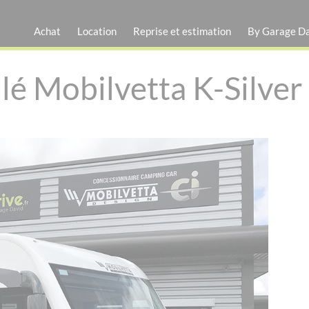
Achat
Location
Reprise et estimation
By Garage D
lé Mobilvetta K-Silver